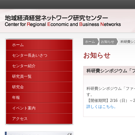
ホーム
お知らせ
科研費シ
ホーム
お知らせ
センター長あいさつ
センター紹介
科研費シンポジウム「
研究員一覧
研究会
科研費シンポジウム「ファ
す。
年報
【開催期間】2/16（日）～2
詳しくはこちら。
イベント案内
アクセス