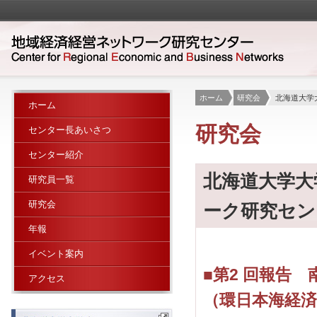
ホーム
研究会
北海道大学
ホーム
研究会
センター長あいさつ
センター紹介
北海道大学大
研究員一覧
研究会
ーク研究セン
年報
イベント案内
■第2 回報告
アクセス
（環日本海経済研