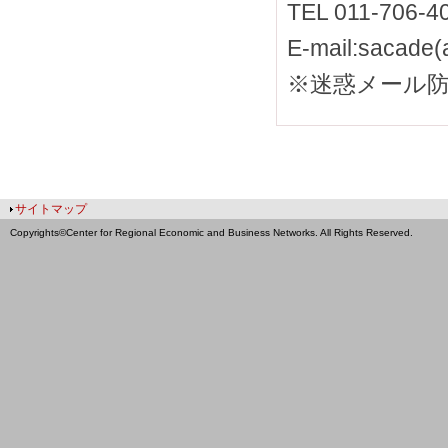
TEL 011-706-4
E-mail:sacade(
※迷惑メール防
サイトマップ
Copyrights©Center for Regional Economic and Business Networks. All Rights Reserved.