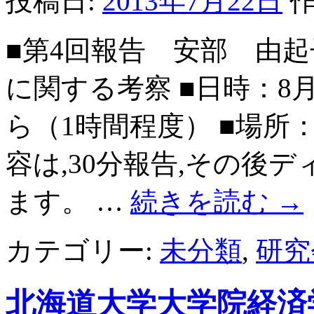
投稿日:
2013年7月22日
作
■第4回報告 安部 由起
に関する考察 ■日時：8月
ら（1時間程度） ■場所
容は,30分報告,その後
ます。 …
続きを読む
→
カテゴリー:
未分類
,
研究
北海道大学大学院経済