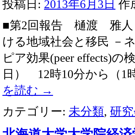
投稿日:
2013年6月3日
作
■第2回報告 樋渡 雅
ける地域社会と移民 －
ピア効果(peer effect
日） 12時10分から（1
を読む
→
カテゴリー:
未分類
,
研究
北海道大学大学院経済